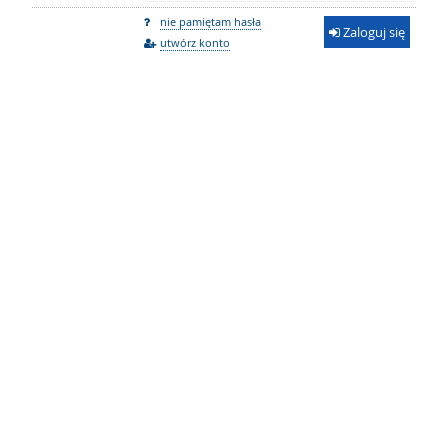
nie pamiętam hasła
Zaloguj się
utwórz konto