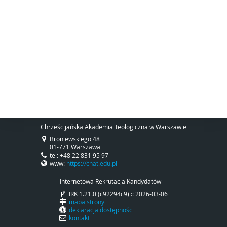
Chrześcijańska Akademia Teologiczna w Warszawie
Broniewskiego 48
01-771 Warszawa
tel: +48 22 831 95 97
www:
https://chat.edu.pl
Internetowa Rekrutacja Kandydatów
IRK 1.21.0 (c92294c9) :: 2026-03-06
mapa strony
deklaracja dostępności
kontakt