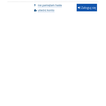
nie pamiętam hasła
Zaloguj się
utwórz konto