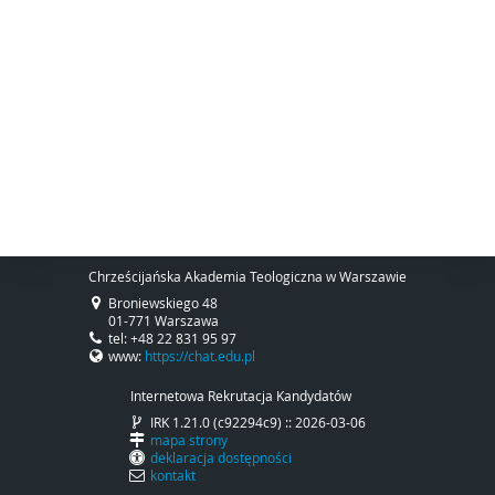
Chrześcijańska Akademia Teologiczna w Warszawie
Broniewskiego 48
01-771 Warszawa
tel: +48 22 831 95 97
www:
https://chat.edu.pl
Internetowa Rekrutacja Kandydatów
IRK 1.21.0 (c92294c9) :: 2026-03-06
mapa strony
deklaracja dostępności
kontakt