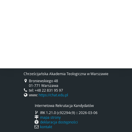
Chrześcijańska Akademia Teologiczna w Warszawie
Broniewskiego 48
01-771 Warszawa
tel: +48 22 831 95 97
www:
https://chat.edu.pl
Internetowa Rekrutacja Kandydatów
IRK 1.21.0 (c92294c9) :: 2026-03-06
mapa strony
deklaracja dostępności
kontakt