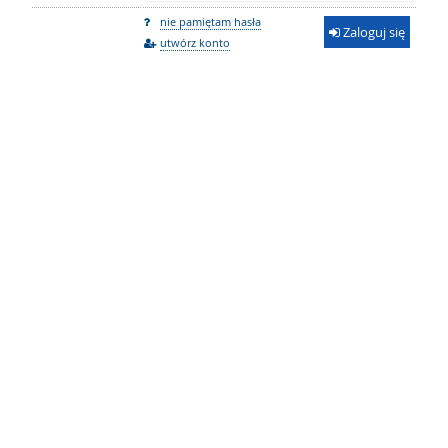
nie pamiętam hasła
Zaloguj się
utwórz konto