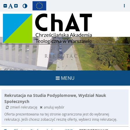
REKRUTACJA
MENU
Rekrutacja na Studia Podyplomowe, Wydział Nauk
Społecznych
zmień rekrutację
anuluj wybór
Oferta prezentowana na tej stronie ograniczona jest do wybranej
rekrutacji. Jeśli chcesz zobaczyć resztę oferty, wybierz inną rekrutację.