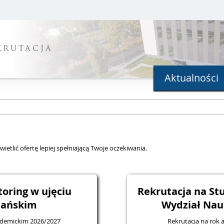
KRUTACJA
Aktualności
ietlić ofertę lepiej spełniającą Twoje oczekiwania.
oring w ujęciu
Rekrutacja na S
jańskim
Wydział Nau
ademickim 2026/2027
R