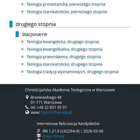
Teologia protestancka, pierwszego stopnia
Teologia starokatolicka, pierwszego stopnia
drugiego stopnia
Stacjonarne
Teologia ewangelicka, drugiego stopnia
Teologia ewangelikalna, drugiego stopnia
Teologia prawosławna, drugiego stopnia
Teologia starokatolicka, drugiego stopnia
Teologia tradycji wyznaniowych, drugiego stopnia
Chrześcijańska Akademia Teologiczna w Warszawie
Broniewskiego 48
01-771 Warszawa
tel: +48 22 831 95 97
www:
https://chat.edu.pl
Internetowa Rekrutacja Kandydatów
IRK 1.21.0 (c92294c9) :: 2026-03-06
mapa strony