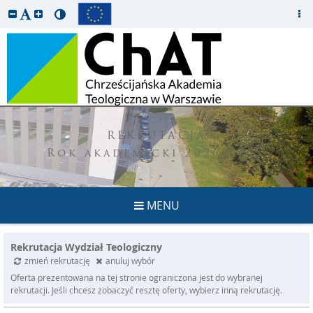
REKRUTACJA
Rok akademicki 2026/2027
MENU
Rekrutacja Wydział Teologiczny
zmień rekrutację
anuluj wybór
Oferta prezentowana na tej stronie ograniczona jest do wybranej
rekrutacji. Jeśli chcesz zobaczyć resztę oferty, wybierz inną rekrutację.