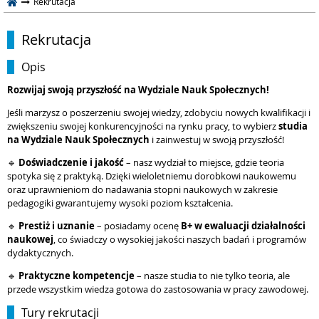
Rekrutacja
Rekrutacja
Opis
Rozwijaj swoją przyszłość na Wydziale Nauk Społecznych!
Jeśli marzysz o poszerzeniu swojej wiedzy, zdobyciu nowych kwalifikacji i
zwiększeniu swojej konkurencyjności na rynku pracy, to wybierz
studia
na Wydziale Nauk Społecznych
i zainwestuj w swoją przyszłość!
🔹
Doświadczenie i jakość
– nasz wydział to miejsce, gdzie teoria
spotyka się z praktyką. Dzięki wieloletniemu dorobkowi naukowemu
oraz uprawnieniom do nadawania stopni naukowych w zakresie
pedagogiki gwarantujemy wysoki poziom kształcenia.
🔹
Prestiż i uznanie
– posiadamy ocenę
B+ w ewaluacji działalności
naukowej
, co świadczy o wysokiej jakości naszych badań i programów
dydaktycznych.
🔹
Praktyczne kompetencje
– nasze studia to nie tylko teoria, ale
przede wszystkim wiedza gotowa do zastosowania w pracy zawodowej.
Tury rekrutacji