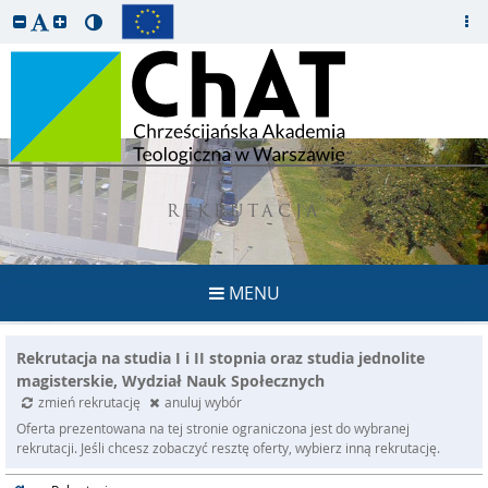
REKRUTACJA
MENU
Rekrutacja na studia I i II stopnia oraz studia jednolite
magisterskie, Wydział Nauk Społecznych
zmień rekrutację
anuluj wybór
Oferta prezentowana na tej stronie ograniczona jest do wybranej
rekrutacji. Jeśli chcesz zobaczyć resztę oferty, wybierz inną rekrutację.