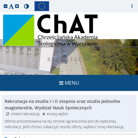
REKRUTACJA
MENU
Rekrutacja na studia I i II stopnia oraz studia jednolite
magisterskie, Wydział Nauk Społecznych
zmień rekrutację
anuluj wybór
Oferta prezentowana na tej stronie ograniczona jest do wybranej
rekrutacji. Jeśli chcesz zobaczyć resztę oferty, wybierz inną rekrutację.