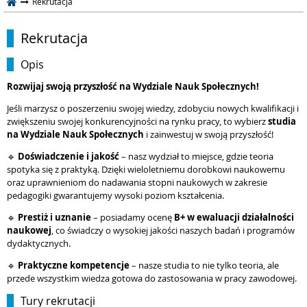
Rekrutacja
Rekrutacja
Opis
Rozwijaj swoją przyszłość na Wydziale Nauk Społecznych!
Jeśli marzysz o poszerzeniu swojej wiedzy, zdobyciu nowych kwalifikacji i
zwiększeniu swojej konkurencyjności na rynku pracy, to wybierz
studia
na Wydziale Nauk Społecznych
i zainwestuj w swoją przyszłość!
🔹
Doświadczenie i jakość
– nasz wydział to miejsce, gdzie teoria
spotyka się z praktyką. Dzięki wieloletniemu dorobkowi naukowemu
oraz uprawnieniom do nadawania stopni naukowych w zakresie
pedagogiki gwarantujemy wysoki poziom kształcenia.
🔹
Prestiż i uznanie
– posiadamy ocenę
B+ w ewaluacji działalności
naukowej
, co świadczy o wysokiej jakości naszych badań i programów
dydaktycznych.
🔹
Praktyczne kompetencje
– nasze studia to nie tylko teoria, ale
przede wszystkim wiedza gotowa do zastosowania w pracy zawodowej.
Tury rekrutacji