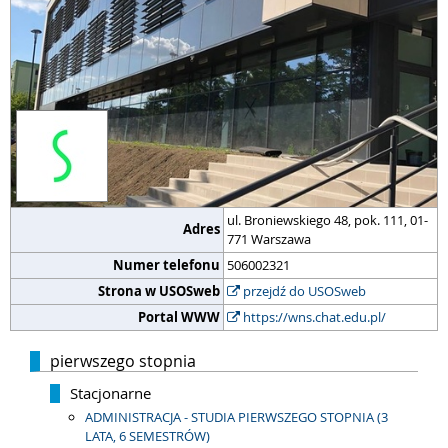
ul. Broniewskiego 48, pok. 111, 01-
Adres
771 Warszawa
Numer telefonu
506002321
Strona w USOSweb
przejdź do USOSweb
Portal WWW
https://wns.chat.edu.pl/
pierwszego stopnia
Stacjonarne
ADMINISTRACJA - STUDIA PIERWSZEGO STOPNIA (3
LATA, 6 SEMESTRÓW)