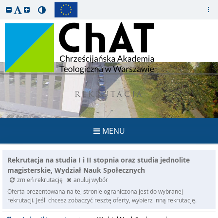
REKRUTACJA
MENU
Rekrutacja na studia I i II stopnia oraz studia jednolite
magisterskie, Wydział Nauk Społecznych
zmień rekrutację
anuluj wybór
Oferta prezentowana na tej stronie ograniczona jest do wybranej
rekrutacji. Jeśli chcesz zobaczyć resztę oferty, wybierz inną rekrutację.